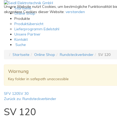
Unsere Website nutzt Cookies, um bestmögliche Funktionalität 
Startseite
akzeptiere Cookies dieser Website:
verstanden
Online Shop
Produkte
Produktübersicht
Lieferprogramm Edelstahl
Unsere Partner
Kontakt
Suche
Startseite
Online Shop
Rundsteckverbinder
SV 120
Warnung
Key folder in safepath unaccessible
SFV 120
SV 30
Zurück zu: Rundsteckverbinder
SV 120