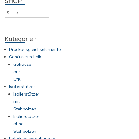
SHOP
Kategorien
Druckausgleichselemente
Gehäusetechnik
Gehäuse
aus
GfK
Isolierstützer
Isolierstützer
mit
Stehbolzen
Isolierstützer
ohne
Stehbolzen
Kabelverschraubungen