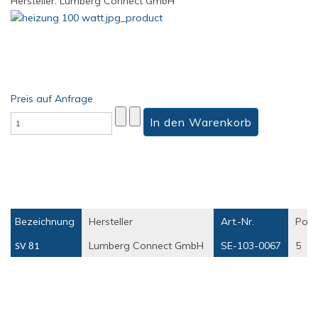
Hersteller: Lumberg Connect GmbH
Preis auf Anfrage
Bezeichnung
Hersteller
Art.-Nr.
Polz
Lumberg Connect GmbH
SE-103-0067
5
SV 81